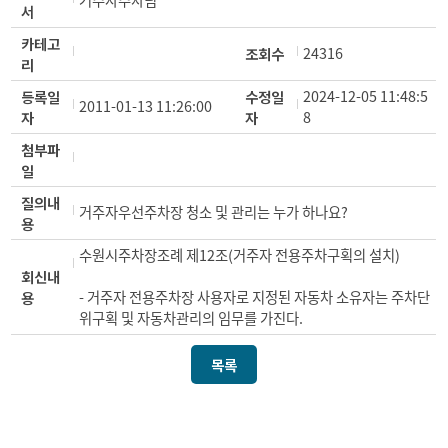
거주자주차팀
서
카테고
24316
조회수
리
2024-12-05 11:48:5
등록일
수정일
2011-01-13 11:26:00
8
자
자
첨부파
일
질의내
거주자우선주차장 청소 및 관리는 누가 하나요?
용
수원시주차장조례 제12조(거주자 전용주차구획의 설치)
회신내
- 거주자 전용주차장 사용자로 지정된 자동차 소유자는 주차단
용
위구획 및 자동차관리의 임무를 가진다.
목록